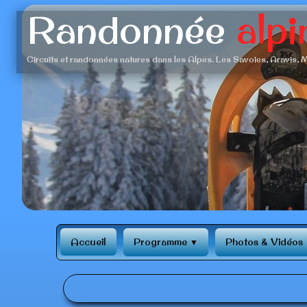
Randonnée
alpi
Circuits et randonnées natures dans les Alpes. Les Savoies, Aravis, M
‹
Accueil
Programme
Photos & Vidéos
▼