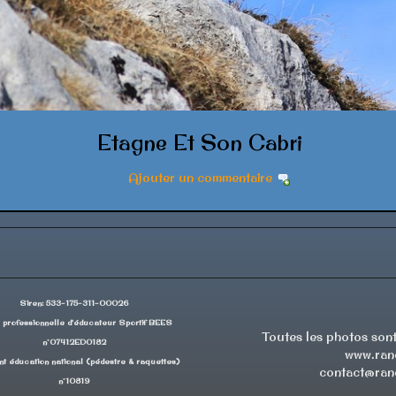
Etagne Et Son Cabri
Ajouter un commentaire
Siren: 533-175-311-00026
 professionnelle d'éducateur Sportif BEES
Toutes les photos sont
n°07412ED0182
www.rand
t éducation national (pédestre & raquettes)
contact@rand
n°10819