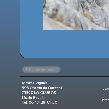
Maxime Viguier
495 Chemin de Cortibot
Carte
74220 LA CLUSAZ
Haute Savoie
Agrémen
Tel: 06-13-29-61-20