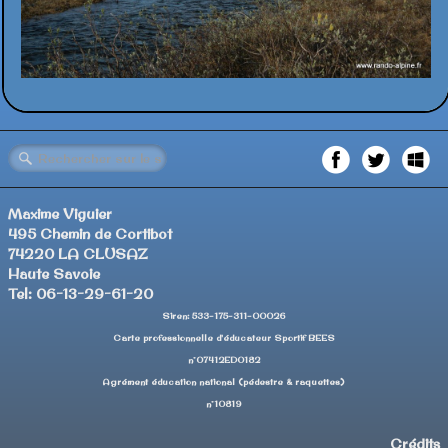
Maxime Viguier
495 Chemin de Cortibot
74220 LA CLUSAZ
Haute Savoie
Tel: 06-13-29-61-20
Siren: 533-175-311-00026
Carte professionnelle d'éducateur Sportif BEES
n°07412ED0182
Agrément éducation national (pédestre & raquettes)
n°10819
Crédits