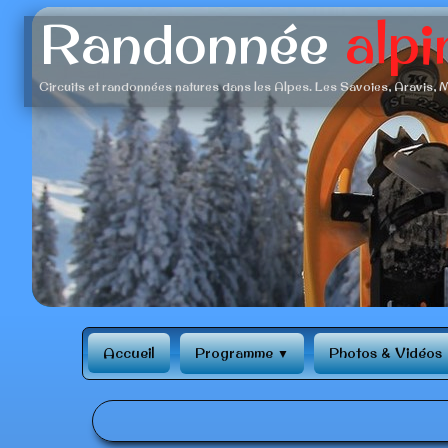
Randonnée
alpi
Circuits et randonnées natures dans les Alpes. Les Savoies, Aravis, M
‹
Accueil
Programme
Photos & Vidéos
▼