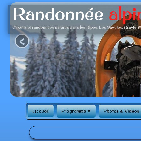
Randonnée
alpi
Circuits et randonnées natures dans les Alpes. Les Savoies, Aravis, M
‹
Accueil
Programme
Photos & Vidéos
▼