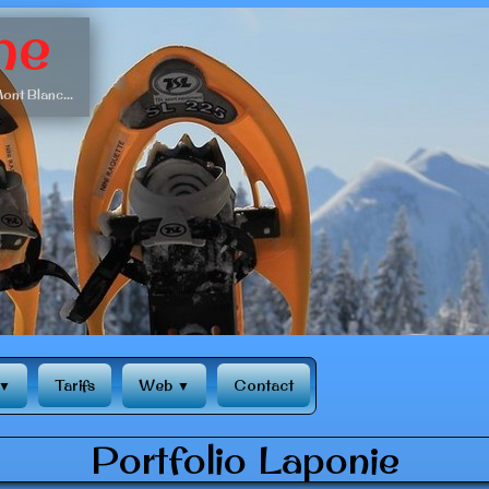
ne
ont Blanc...
Tarifs
Web
Contact
▼
▼
Portfolio Laponie