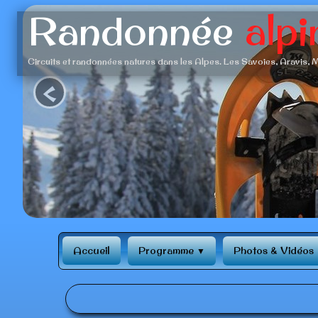
Randonnée
alpi
Circuits et randonnées natures dans les Alpes. Les Savoies, Aravis, M
‹
Accueil
Programme
Photos & Vidéos
▼