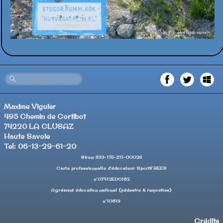
Maxime Viguier
495 Chemin de Cortibot
74220 LA CLUSAZ
Haute Savoie
Tel: 06-13-29-61-20
Siren: 533-175-311-00026
Carte professionnelle d'éducateur Sportif BEES
n°07412ED0182
Agrément éducation national (pédestre & raquettes)
n°10819
Crédits