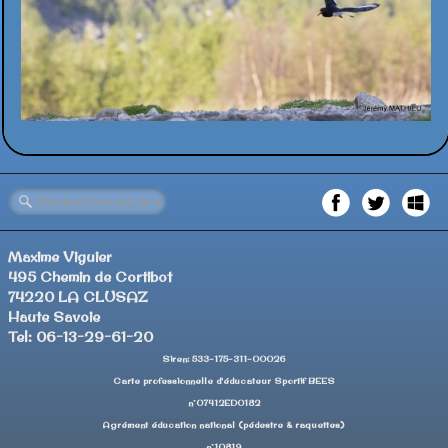
Maxime Viguier
495 Chemin de Cortibot
74220 LA CLUSAZ
Haute Savoie
Tel: 06-13-29-61-20
Siren: 533-175-311-00026
Carte professionnelle d'éducateur Sportif BEES
n°07412ED0182
Agrément éducation national (pédestre & raquettes)
n°10819