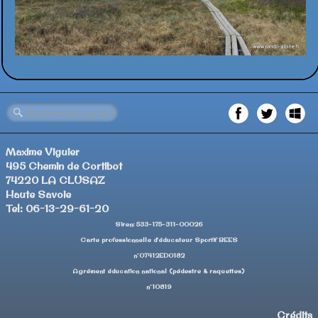
Maxime Viguier
495 Chemin de Cortibot
74220 LA CLUSAZ
Haute Savoie
Tel: 06-13-29-61-20
Siren: 533-175-311-00026
Carte professionnelle d'éducateur Sportif BEES
n°07412ED0182
Agrément éducation national (pédestre & raquettes)
n°10819
Crédits