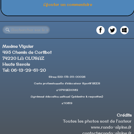
Ajouter un commentaire
Maxime Viguier
495 Chemin de Cortibot
74220 LA CLUSAZ
Haute Savoie
Tel: 06-13-29-61-20
Siren: 533-175-311-00026
Carte professionnelle d'éducateur Sportif BEES
n°07412ED0182
Agrément éducation national (pédestre & raquettes)
n°10819
Crédits
Toutes les photos sont de l'auteur
www.rando-alpine.fr
contact@rando-alpine.fr