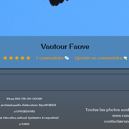
Vautour Fauve
1 commentaire
Ajouter un commentaire
Siren: 533-175-311-00026
 professionnelle d'éducateur Sportif BEES
Toutes les photos sont
n°07412ED0182
www.rand
t éducation national (pédestre & raquettes)
contact@rand
n°10819