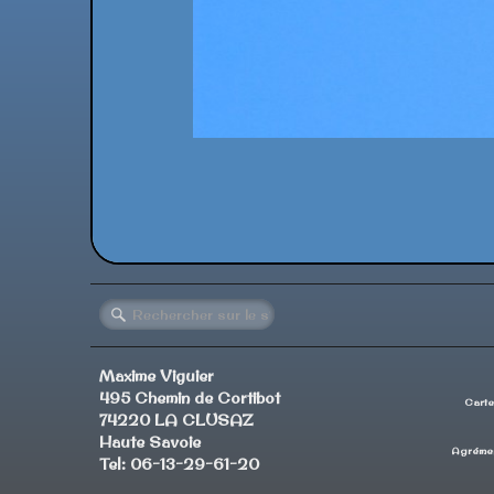
Maxime Viguier
495 Chemin de Cortibot
Carte
74220 LA CLUSAZ
Haute Savoie
Agrémen
Tel: 06-13-29-61-20