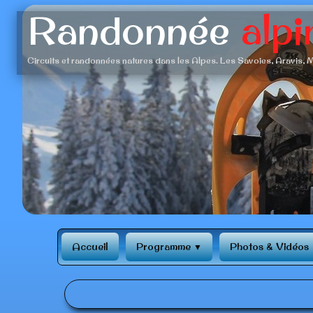
Randonnée
alpi
Circuits et randonnées natures dans les Alpes. Les Savoies, Aravis, M
‹
Accueil
Programme
Photos & Vidéos
▼