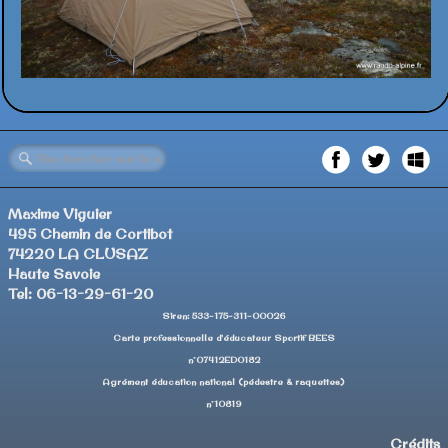
Maxime Viguier
495 Chemin de Cortibot
74220 LA CLUSAZ
Haute Savoie
Tel: 06-13-29-61-20
Siren: 533-175-311-00026
Carte professionnelle d'éducateur Sportif BEES
n°07412ED0182
Agrément éducation national (pédestre & raquettes)
n°10819
Crédits