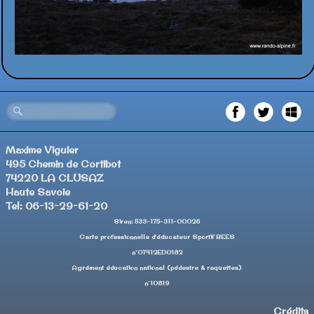
Maxime Viguier
495 Chemin de Cortibot
74220 LA CLUSAZ
Haute Savoie
Tel: 06-13-29-61-20
Siren: 533-175-311-00026
Carte professionnelle d'éducateur Sportif BEES
n°07412ED0182
Agrément éducation national (pédestre & raquettes)
n°10819
Crédits