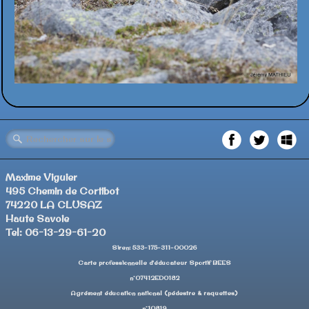
Maxime Viguier
495 Chemin de Cortibot
74220 LA CLUSAZ
Haute Savoie
Tel: 06-13-29-61-20
Siren: 533-175-311-00026
Carte professionnelle d'éducateur Sportif BEES
n°07412ED0182
Agrément éducation national (pédestre & raquettes)
n°10819